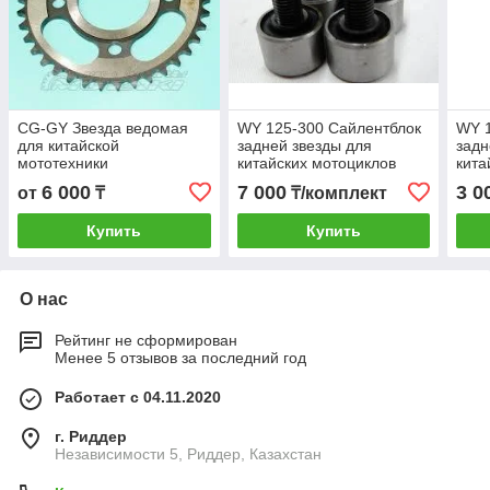
CG-GY Звезда ведомая
WY 125-300 Сайлентблок
WY 1
для китайской
задней звезды для
задн
мототехники
китайских мотоциклов
кита
(420.428.520.530)
(нового образца)
6 000
7 000
3 0
от
₸
₸/комплект
Купить
Купить
О нас
Рейтинг не сформирован
Менее 5 отзывов за последний год
Работает с 04.11.2020
г. Риддер
Независимости 5, Риддер, Казахстан