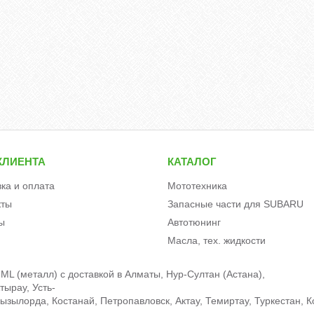
КЛИЕНТА
КАТАЛОГ
вка и оплата
Мототехника
кты
Запасные части для SUBARU
ы
Автотюнинг
Масла, тех. жидкости
ML (металл) c доставкой в Алматы, Нур-Султан (Астана),
тырау, Усть-
зылорда, Костанай, Петропавловск, Актау, Темиртау, Туркестан, К