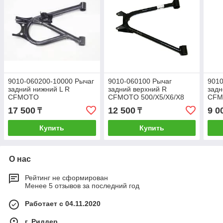
9010-060200-10000 Рычаг
9010-060100 Рычаг
9010
задний нижний L R
задний верхний R
задн
CFMOTO
CFMOTO 500/X5/X6/X8
CFM
X5HO/X6EPS/X8/X5/500A
500/
17 500
12 500
9 0
₸
₸
Купить
Купить
О нас
Рейтинг не сформирован
Менее 5 отзывов за последний год
Работает с 04.11.2020
г. Риддер