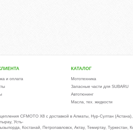
КЛИЕНТА
КАТАЛОГ
вка и оплата
Мототехника
кты
Запасные части для SUBARU
ы
Автотюнинг
Масла, тех. жидкости
сцепления CFMOTO X8 c доставкой в Алматы, Нур-Султан (Астана),
тырау, Усть-
зылорда, Костанай, Петропавловск, Актау, Темиртау, Туркестан, К