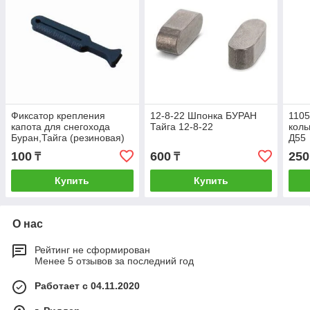
Фиксатор крепления
12-8-22 Шпонка БУРАН
110
капота для снегохода
Тайга 12-8-22
коль
Буран,Тайга (резиновая)
Д55
100
600
250
₸
₸
Купить
Купить
О нас
Рейтинг не сформирован
Менее 5 отзывов за последний год
Работает с 04.11.2020