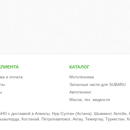
КЛИЕНТА
КАТАЛОГ
вка и оплата
Мототехника
кты
Запасные части для SUBARU
ы
Автотюнинг
Масла, тех. жидкости
HO c доставкой в Алматы, Нур-Султан (Астана), Шымкент, Актобе, К
зылорда, Костанай, Петропавловск, Актау, Темиртау, Туркестан, К