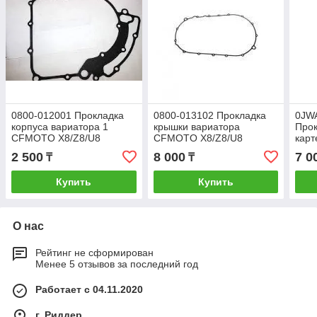
0800-012001 Прокладка
0800-013102 Прокладка
0JW
корпуса вариатора 1
крышки вариатора
Прок
CFMOTO X8/Z8/U8
CFMOTO X8/Z8/U8
кар
X8HO
2 500
8 000
7 0
₸
₸
Купить
Купить
О нас
Рейтинг не сформирован
Менее 5 отзывов за последний год
Работает с 04.11.2020
г. Риддер