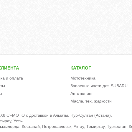
КЛИЕНТА
КАТАЛОГ
вка и оплата
Мототехника
кты
Запасные части для SUBARU
ы
Автотюнинг
Масла, тех. жидкости
 Х8 CFMOTO c доставкой в Алматы, Нур-Султан (Астана),
тырау, Усть-
зылорда, Костанай, Петропавловск, Актау, Темиртау, Туркестан, К