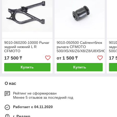
9010-060200-10000 Рычаг
9010-050500 Сайлентблок
9010
задний нижний L R
рычага CFMOTO
зад
CFMOTO
500/X5/X6/Z6/X8/Z8/U8X5HO/X8HO
500/
X5HO/X6EPS/X8/X5/500A
(переднего.заднего)
17 500
1 500
17 
₸
от
₸
Купить
Купить
О нас
Рейтинг не сформирован
Менее 5 отзывов за последний год
Работает с 04.11.2020
г. Риддер