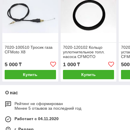
7020-100510 Тросик газа
7020-120102 Кольцо
7020
CFMoto X8
уплотнительное топл.
уста
насоса CFMOTO
CFM
Х8/X8HO/X10
5 000
1 000
500
₸
₸
Купить
Купить
О нас
Рейтинг не сформирован
Менее 5 отзывов за последний год
Работает с 04.11.2020
г. Риддер