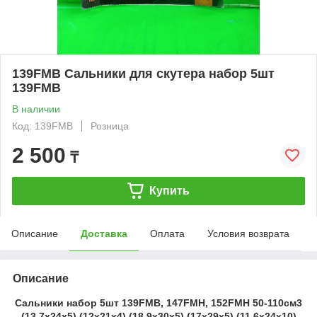
139FMB Сальники для скутера набор 5шт
139FMB
В наличии
Код: 139FMB
Розница
2 500
₸
Купить
Описание
Доставка
Оплата
Условия возврата
Описание
Сальники набор 5шт 139FMB, 147FMH, 152FMH 50-110см3
(13.7x24x5) (12x21x4) (18.9x30x5) (17x29x5) (11.6x24x10)