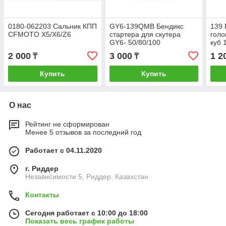
0180-062203 Сальник КПП
GY6-139QMB Бендикс
139
CFMOTO X5/X6/Z6
стартера для скутера
голо
GY6- 50/80/100
куб 
2 000
3 000
1 2
₸
₸
Купить
Купить
О нас
Рейтинг не сформирован
Менее 5 отзывов за последний год
Работает с 04.11.2020
г. Риддер
Независимости 5, Риддер, Казахстан
Контакты
Сегодня работает с 10:00 до 18:00
Показать весь график работы