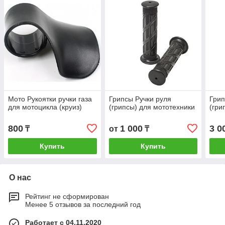
Мото Рукоятки ручки газа
Грипсы Ручки руля
Грип
для мотоцикла (круиз)
(грипсы) для мототехники
(гри
800
1 000
3 0
₸
от
₸
Купить
Купить
О нас
Рейтинг не сформирован
Менее 5 отзывов за последний год
Работает с 04.11.2020