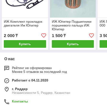
ИЖ Комплект прокладок
ИЖ Юпитер Подшипники
ИЖ 
двигателя Иж Юпитер
поршневого пальца ИЖ
000
Юпитер
2 000
1 500
3 5
₸
₸
Купить
Купить
О нас
Рейтинг не сформирован
Менее 5 отзывов за последний год
Работает с 04.11.2020
г. Риддер
Независимости 5, Риддер, Казахстан
Контакты