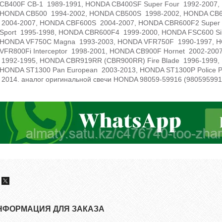
CB400F CB-1 1989-1991, HONDA CB400SF Super Four 1992-2007
HONDA CB500 1994-2002, HONDA CB500S 1998-2002, HONDA CB6
2004-2007, HONDA CBF600S 2004-2007, HONDA CBR600F2 Super 
Sport 1995-1998, HONDA CBR600F4 1999-2000, HONDA FSC600 Si
HONDA VF750C Magna 1993-2003, HONDA VFR750F 1990-1997, H
VFR800Fi Interceptor 1998-2001, HONDA CB900F Hornet 2002-20
1992-1995, HONDA CBR919RR (CBR900RR) Fire Blade 1996-1999,
HONDA ST1300 Pan European 2003-2013, HONDA ST1300P Police 
2014. аналог оригинальной свечи HONDA 98059-59916 (980595991
НФОРМАЦИЯ ДЛЯ ЗАКАЗА