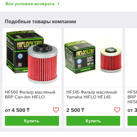
Все условия возврата
Подобные товары компании
HF560 Фильтр масляный
HF145 Фильтр масляный
HF5
BRP Can-Am HIFLO
Yamaha HIFLO HF145
BRP
HF5
4 500
2 500
от
₸
₸
от
Купить
Купить