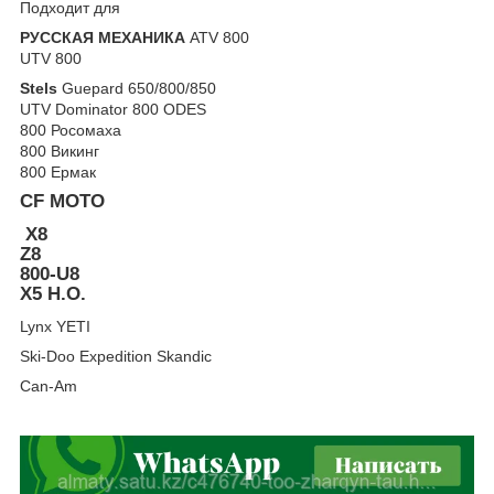
Подходит для
РУССКАЯ МЕХАНИКА
ATV 800
UTV 800
Stels
Guepard 650/800/850
UTV Dominator 800 ODES
800 Росомаха
800 Викинг
800 Ермак
CF MOTO
X8
Z8
800-U8
X5 H.O.
Lynx YETI
Ski-Doo Expedition Skandic
Can-Am