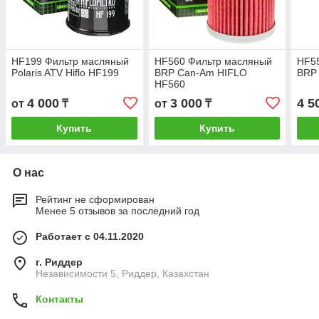
HF199 Фильтр масляный
HF560 Фильтр масляный
HF5
Polaris ATV Hiflo HF199
BRP Can-Am HIFLO
BRP 
HF560
4 000
3 000
4 5
от
₸
от
₸
Купить
Купить
О нас
Рейтинг не сформирован
Менее 5 отзывов за последний год
Работает с 04.11.2020
г. Риддер
Независимости 5, Риддер, Казахстан
Контакты