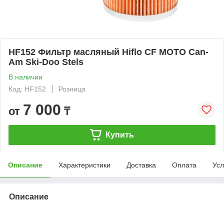
HF152 Фильтр масляный Hiflo CF MOTO Can-
Am Ski-Doo Stels
В наличии
Код: HF152
Розница
7 000
от
₸
Купить
Описание
Характеристики
Доставка
Оплата
Усл
Описание