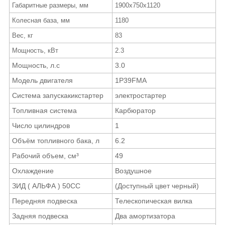
Габаритные размеры, мм
1900x750x1120
Колесная база, мм
1180
Вес, кг
83
Мощность, кВт
2.3
Мощность, л.с
3.0
Модель двигателя
1P39FMA
Система запускакикстартер
электростартер
Топливная система
Карбюратор
Число цилиндров
1
Объём топливного бака, л
6.2
Рабочий объем, см³
49
Охлаждение
Воздушное
ЗИД ( АЛЬФА ) 50СС
(Доступный цвет черный)
Передняя подвеска
Телескопическая вилка
Задняя подвеска
Два амортизатора