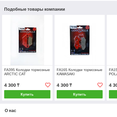
Подобные товары компании
FA395 Колодки тормозные
FA165 Колодки тормозные
FA15
ARCTIC CAT
KAWASAKI
POL
4 300
4 300
4 3
₸
₸
Купить
Купить
О нас