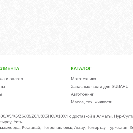
КЛИЕНТА
КАТАЛОГ
вка и оплата
Мототехника
кты
Запасные части для SUBARU
ы
Автотюнинг
Масла, тех. жидкости
0/X5/X6/Z6/X8/Z8/U8X5HO/X10X4 c доставкой в Алматы, Нур-Султа
тырау, Усть-
зылорда, Костанай, Петропавловск, Актау, Темиртау, Туркестан, К