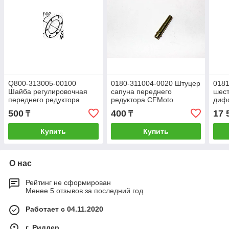
Q800-313005-00100
0180-311004-0020 Штуцер
0181
Шайба регулировочная
сапуна переднего
шес
переднего редуктора
редуктора CFMoto
диф
CFMoto
500/X5/X6/Z6/X8/X5HO/X10/X8HO
пере
500
400
17 
₸
₸
500/X5/X6/Z6/X8/X5HO
CFM
500/
Купить
Купить
О нас
Рейтинг не сформирован
Менее 5 отзывов за последний год
Работает с 04.11.2020
г. Риддер