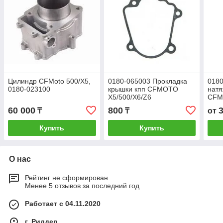
Цилиндр CFMoto 500/X5,
0180-065003 Прокладка
0180
0180-023100
крышки кпп CFMOTO
натя
X5/500/X6/Z6
CFM
60 000
800
₸
₸
от
Купить
Купить
О нас
Рейтинг не сформирован
Менее 5 отзывов за последний год
Работает с 04.11.2020
г. Риддер