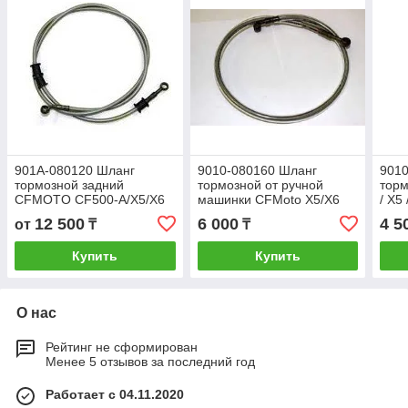
901A-080120 Шланг
9010-080160 Шланг
9010
тормозной задний
тормозной от ручной
тор
CFMOTO CF500-A/X5/X6
машинки CFMoto X5/X6
/ X5 
12 500
6 000
4 5
от
₸
₸
Купить
Купить
О нас
Рейтинг не сформирован
Менее 5 отзывов за последний год
Работает с 04.11.2020