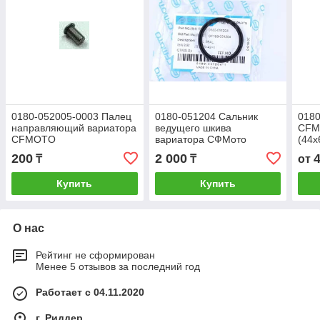
0180-052005-0003 Палец
0180-051204 Сальник
0180
направляющий вариатора
ведущего шкива
CFM
CFMOTO
вариатора СФМото
(44х
500/X5/X6/X8/Z8/Z6
X5/X6/Z6
200
2 000
₸
₸
от
Купить
Купить
О нас
Рейтинг не сформирован
Менее 5 отзывов за последний год
Работает с 04.11.2020
г. Риддер