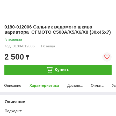
0180-012006 Сальник ведомого шкива
вариатора CFMOTO C500A/X5/X6/X8 (30х45х7)
В наличии
Код: 0180-012006
Розница
2 500
₸
Купить
Описание
Характеристики
Доставка
Оплата
Ус
Описание
Подходит: