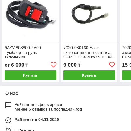
9AYV-808800-2A00
7020-080160 Блок
7020
Тумблер на руль
включения стоп-сигнала
зажи
включения
CFMOTO X8/U8/X5HO/X4
CFM
противотуманок CFMOTO
6 000
9 000
15 
от
₸
₸
X8HO/X10 (кнопка)
Купить
Купить
О нас
Рейтинг не сформирован
Менее 5 отзывов за последний год
Работает с 04.11.2020
г. Риддер