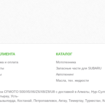
КЛИЕНТА
КАТАЛОГ
вка и оплата
Мототехника
кты
Запасные части для SUBARU
ы
Автотюнинг
Масла, тех. жидкости
ора CFMOTO 500/X5/X6/Z6/X8/Z8/U8 c доставкой в Алматы, Нур-Султ
тырау, Усть-
зылорда, Костанай, Петропавловск, Актау, Темиртау, Туркестан, К