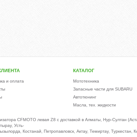
КЛИЕНТА
КАТАЛОГ
вка и оплата
Мототехника
кты
Запасные части для SUBARU
ы
Автотюнинг
Масла, тех. жидкости
лизатора CFMOTO левая Z8 c доставкой в Алматы, Нур-Султан (Аст
тырау, Усть-
зылорда, Костанай, Петропавловск, Актау, Темиртау, Туркестан, К