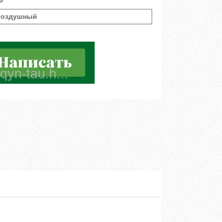
8
воздушный