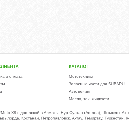
КЛИЕНТА
КАТАЛОГ
вка и оплата
Мототехника
кты
Запасные части для SUBARU
ы
Автотюнинг
Масла, тех. жидкости
oto X8 c доставкой в Алматы, Нур-Султан (Астана), Шымкент, Актоб
зылорда, Костанай, Петропавловск, Актау, Темиртау, Туркестан, К