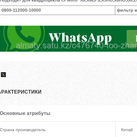
Подходит для квадроцикла CFMoto X8,X6EPS,X5HO,X8HO,U8,Z
0800-112000-10000
фильтр 
АРАКТЕРИСТИКИ
Основные атрибуты
Страна производитель
Китай