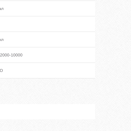
ал
кл
12000-10000
O