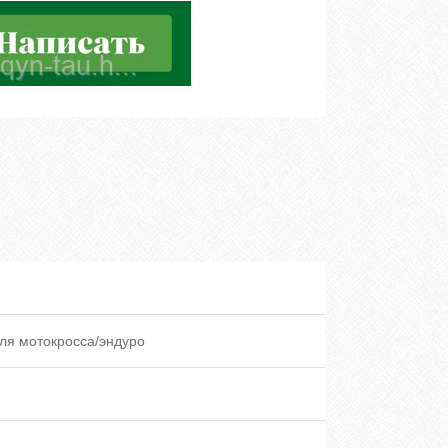
ля мотокросса/эндуро