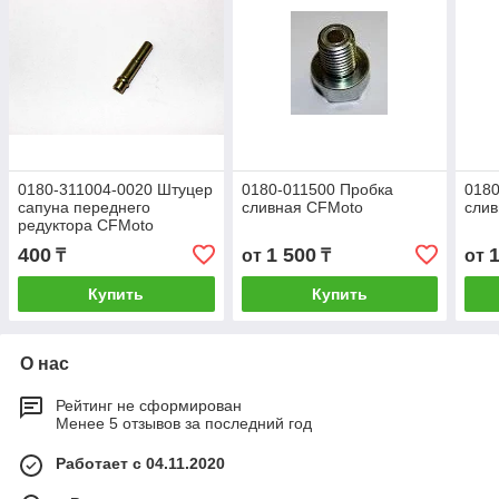
0180-311004-0020 Штуцер
0180-011500 Пробка
0180
сапуна переднего
сливная CFMoto
слив
редуктора CFMoto
500/X5/X6/Z6/X8/X5HO/X10/X8HO
400
1 500
₸
от
₸
от
Купить
Купить
О нас
Рейтинг не сформирован
Менее 5 отзывов за последний год
Работает с 04.11.2020