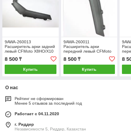
9AWA-260013
9AWA-260011
9AW
Расширитель арки задний
Расширитель арки
Расш
левый CFMoto X8HO/X10
передний левый CFMoto
пер
X8HO/X10
X8H
8 500
8 500
8 5
₸
₸
Купить
Купить
О нас
Рейтинг не сформирован
Менее 5 отзывов за последний год
Работает с 04.11.2020
г. Риддер
Независимости 5, Риддер, Казахстан