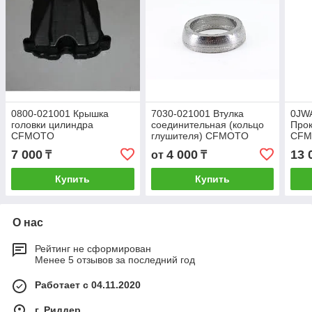
0800-021001 Крышка
7030-021001 Втулка
0JW
головки цилиндра
соединительная (кольцо
Прок
CFMOTO
глушителя) CFMOTO
CFM
X8/X8HO/X10/X5HO/X6EPS
Z8/U8/X4 X8HO
(мет
7 000
4 000
13 
₸
от
₸
Купить
Купить
О нас
Рейтинг не сформирован
Менее 5 отзывов за последний год
Работает с 04.11.2020
г. Риддер