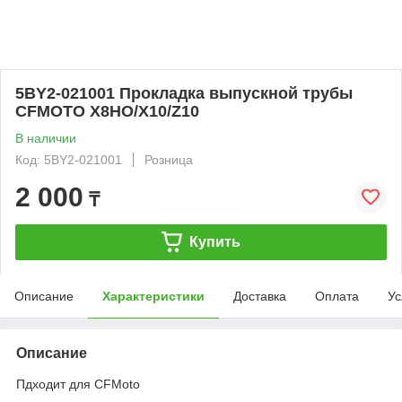
5BY2-021001 Прокладка выпускной трубы
CFMOTO X8HO/X10/Z10
В наличии
Код: 5BY2-021001
Розница
2 000
₸
Купить
Описание
Характеристики
Доставка
Оплата
Ус
Описание
Пдходит для CFMoto